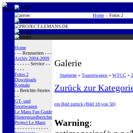
Home
Fotos 2
Home
- - - Rennserien - - -
Archiv 2004-2009
Galerie
- - - - - - Service - -
- - - -
Fotos 2
Startseite
»
Tourenwagen
»
WTCC
»
Downloads
Kontakt
Zurück zur Kategori
- - Berichte-Stories
- -
GT- und
ein Bild zurück (Bild 18 von 50)
Sportwagen
Le Mans Fan Guide
Hintergrundberichte
Warning
:
Project Le Mans
- - - - - - - - - - - - -