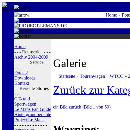
Home
Foto
Home
- - - Rennserien - - -
Archiv 2004-2009
Galerie
- - - - - - Service - -
- - - -
Fotos 2
Startseite
»
Tourenwagen
»
WTCC
»
Downloads
Kontakt
Zurück zur Kate
- - Berichte-Stories
- -
GT- und
Sportwagen
ein Bild zurück (Bild 1 von 50)
Le Mans Fan Guide
Hintergrundberichte
Project Le Mans
- - - - - - - - - - - - -
Warning
: