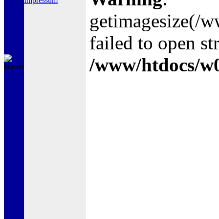
Impressum
getimagesize(/
failed to open st
/www/htdocs/w0