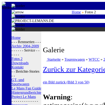
Home
Fotos 2
Home
- - - Rennserien - - -
Archiv 2004-2009
Galerie
- - - - - - Service - -
- - - -
Fotos 2
Startseite
»
Tourenwagen
»
WTCC
»
Downloads
Kontakt
Zurück zur Kategori
- - Berichte-Stories
- -
GT- und
ein Bild zurück (Bild 3 von 50)
Sportwagen
Le Mans Fan Guide
Hintergrundberichte
Warning
:
Project Le Mans
- - - - - - - - - - - - -