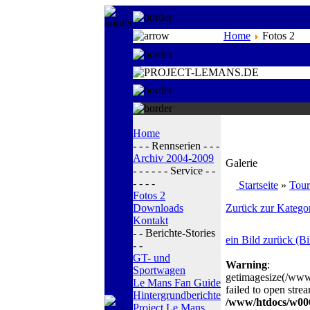
Home
Fotos 2
Home
- - - Rennserien - - -
Archiv 2004-2009
Galerie
- - - - - - Service - -
- - - -
Startseite
»
Tou
Fotos 2
Downloads
Zurück zur Kategor
Kontakt
- - Berichte-Stories
ein Bild zurück (Bi
- -
GT- und
Warning
:
Sportwagen
getimagesize(/ww
Le Mans Fan Guide
failed to open strea
Hintergrundberichte
/www/htdocs/w006
Project Le Mans