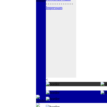
- - - - - - - - - - - - -
Impressum
<