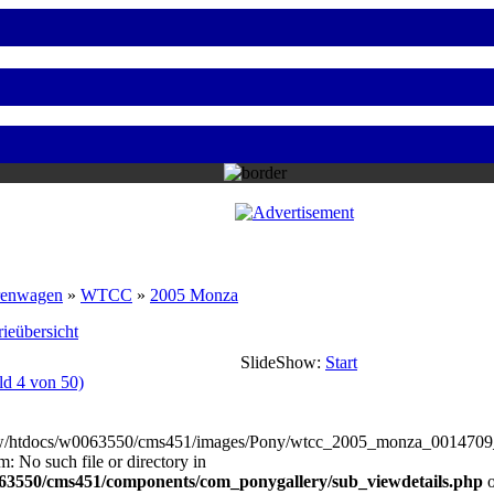
renwagen
»
WTCC
»
2005 Monza
ieübersicht
SlideShow:
Start
ld 4 von 50)
w/htdocs/w0063550/cms451/images/Pony/wtcc_2005_monza_0014709
m: No such file or directory in
3550/cms451/components/com_ponygallery/sub_viewdetails.php
o