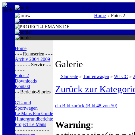
Home
Fotos 2
Home
- - - Rennserien - - -
Archiv 2004-2009
Galerie
- - - - - - Service - -
- - - -
Fotos 2
Startseite
»
Tourenwagen
»
WTCC
»
Downloads
Kontakt
Zurück zur Kategori
- - Berichte-Stories
- -
GT- und
ein Bild zurück (Bild 48 von 50)
Sportwagen
Le Mans Fan Guide
Hintergrundberichte
Warning
:
Project Le Mans
- - - - - - - - - - - - -