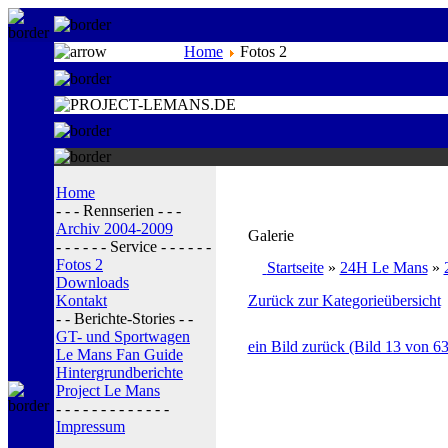
Home
Fotos 2
Home
- - - Rennserien - - -
Archiv 2004-2009
Galerie
- - - - - - Service - - - - - -
Fotos 2
Startseite
»
24H Le Mans
»
Downloads
Kontakt
Zurück zur Kategorieübersicht
- - Berichte-Stories - -
GT- und Sportwagen
ein Bild zurück (Bild 13 von 63
Le Mans Fan Guide
Hintergrundberichte
Project Le Mans
- - - - - - - - - - - - -
Impressum