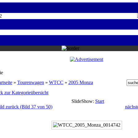
2
ie
rtseite
»
Tourenwagen
»
WTCC
»
2005 Monza
k zur Kategorieübersicht
SlideShow:
Start
ild zurück (Bild 37 von 50)
nächst