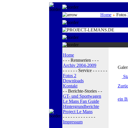
Home
Fotos 
Home
- - - Rennserien - - -
Archiv 2004-2009
Galer
- - - - - - Service - - - - - -
Fotos 2
Sta
Downloads
Kontakt
Zurüc
- - Berichte-Stories - -
GT- und Sportwagen
ein B
Le Mans Fan Guide
Hintergrundberichte
Project Le Mans
- - - - - - - - - - - - -
Impressum