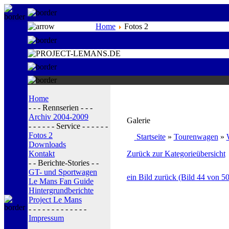
Home
Fotos 2
Home
- - - Rennserien - - -
Archiv 2004-2009
Galerie
- - - - - - Service - - - - - -
Fotos 2
Startseite
»
Tourenwagen
»
Downloads
Kontakt
Zurück zur Kategorieübersicht
- - Berichte-Stories - -
GT- und Sportwagen
ein Bild zurück (Bild 44 von 50
Le Mans Fan Guide
Hintergrundberichte
Project Le Mans
- - - - - - - - - - - - -
Impressum